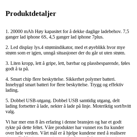
Produktdetaljer
1. 20000 mAh Høy kapasitet for å dekke daglige ladebehov. 7,5
ganger lad iphone 6S, 4,5 ganger lad iphone 7plus.
2. Led display lys.4 strømindikator, med et øyeblikk hvor mye
strøm som er igjen, unngå situasjoner der du går ut uten strøm.
3. Liten kropp, lett å gripe, lett, bærbar og plassbesparende, føles
godt å ta på.
4. Smart chip flere beskyttelse. Sikkerhet polymer batteri.
Innebygd smart batteri for flere beskyttelse. Trygg og effektiv
lading.
5. Dobbel USB-utgang. Dobbel USB samtidig utgang, delt
lading fortsetter å lade, nekter å lade på linje. Moteriktig sort/hvitt
valg.
Vi har mer enn 8 års erfaring i denne bransjen og har et godt
rykte på dette feltet. Våre produkter har vunnet ros fra kunder
over hele verden. Vårt mål er å hjelpe kundene med å realisere