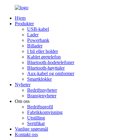
Hjem
Produkter
USB-kabel
Lader
Powerbank
Billader
I bil eller holder
Kablet øretelefon
Bluetooth-hodetelefoner
Bluetooth-høyttaler
Aux-kabel og omformer
Smartklokke
Nyheter
Bedriftsnyheter
Bransjenyheter
Om oss
Bedriftsprofil
Fabrikkomvisning
Utstilling
Sertifikat
Vanlige spørsmål
Kontakt oss