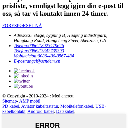
prisliste, vennligst legg igjen din e-post til
oss, så tar vi kontakt innen 24 timer.
FORESPØRSEL NÅ
Adresse:
6. etasje, bygning B, Huafeng industripark,
Hangkong Road, Hangcheng Street, Shenzhen, CN
Telefon:
0086-18923479646
Telefon:
0086-13342739393
Mobiltelefon:
0086-400-0567-484
E-post:
angel@sendem.cn
© Copyright - 2010-2024 : Med enerett.
Sitemap
-
AMP mobil
PD kabel
,
Aviator kabeltastatur
,
Mobiltelefonkabel
,
USB-
kabelkontakt
,
Android-kabel
,
Datakabel
,