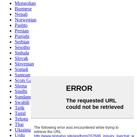
Mongolian
Burmese
Nepali
Norwegian
Pashto
Persian
Punjabi
Serbian
Sesotho
Sinhala
Slovak
Slovenian
Somali
Samoan
Scots Gaelic
Shona
Sindhi
Sundanese
Swahili
Tajik
Tamil
Telugu
Thai
Ukrainian
Urdu