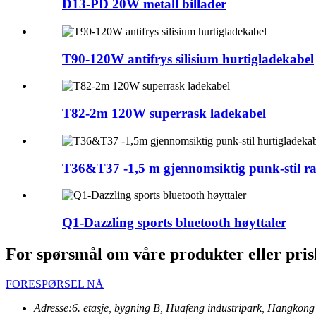
D13-PD 20W metall billader
T90-120W antifrys silisium hurtigladekabel
T82-2m 120W superrask ladekabel
T36&T37 -1,5 m gjennomsiktig punk-stil ras
Q1-Dazzling sports bluetooth høyttaler
For spørsmål om våre produkter eller prislis
FORESPØRSEL NÅ
Adresse:
6. etasje, bygning B, Huafeng industripark, Hangkon