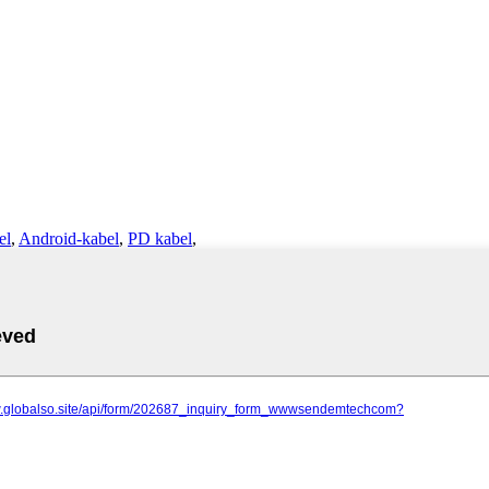
el
,
Android-kabel
,
PD kabel
,