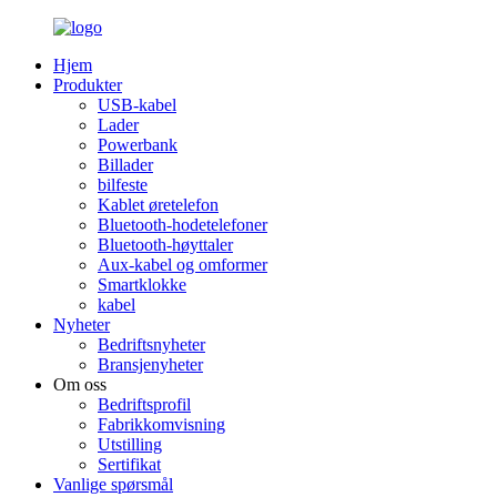
Hjem
Produkter
USB-kabel
Lader
Powerbank
Billader
bilfeste
Kablet øretelefon
Bluetooth-hodetelefoner
Bluetooth-høyttaler
Aux-kabel og omformer
Smartklokke
kabel
Nyheter
Bedriftsnyheter
Bransjenyheter
Om oss
Bedriftsprofil
Fabrikkomvisning
Utstilling
Sertifikat
Vanlige spørsmål