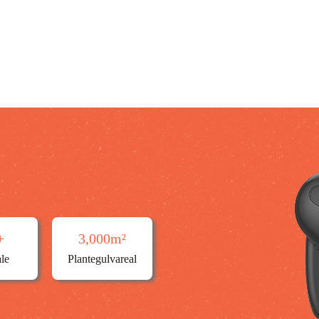
+
3,000
m²
le
Plantegulvareal