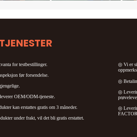
TJENESTER
nta for testbestillinger.
◎ Vi er s
oppmerkso
peksjon før forsendelse.
◎ Betalin
gjengelige.
◎ Leveri
 leverer OEM/ODM-tjeneste.
prøveleve
ukter kan erstattes gratis om 3 måneder.
◎ Leveri
FACTORY 
kter under frakt, vil det bli gratis erstattet.