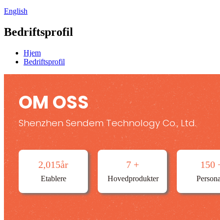
English
Bedriftsprofil
Hjem
Bedriftsprofil
OM OSS
Shenzhen Sendem Technology Co., Ltd.
2,015
år
7
+
150
Etablere
Hovedprodukter
Persona