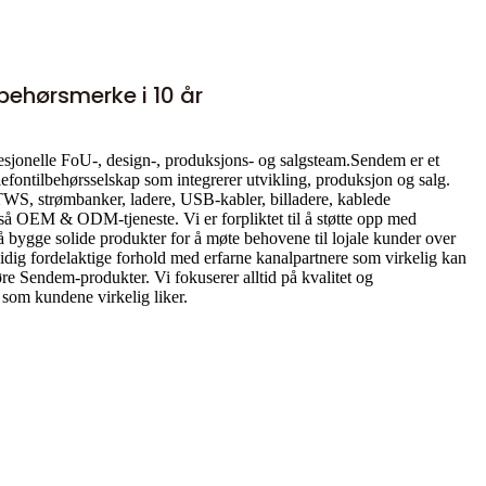
lbehørsmerke i 10 år
esjonelle FoU-, design-, produksjons- og salgsteam.Sendem er et
lefontilbehørsselskap som integrerer utvikling, produksjon og salg.
WS, strømbanker, ladere, USB-kabler, billadere, kablede
også OEM & ODM-tjeneste. Vi er forpliktet til å støtte opp med
 å bygge solide produkter for å møte behovene til lojale kunder over
idig fordelaktige forhold med erfarne kanalpartnere som virkelig kan
øre Sendem-produkter. Vi fokuserer alltid på kvalitet og
 som kundene virkelig liker.