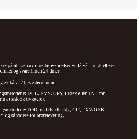
ikre på at noen av dine henvendelser vil få vår umiddelbare
mhet og svare innen 24 timer
.
gsvilkår: T/T, western union.
ngsmetodene: DHL, EMS, UPS, Fedex eller TNT for
ring (rask og tryggere).
ngsmetodene: FOB med fly eller sjø, CIF, EXWORK
og så videre for ordrelevering.