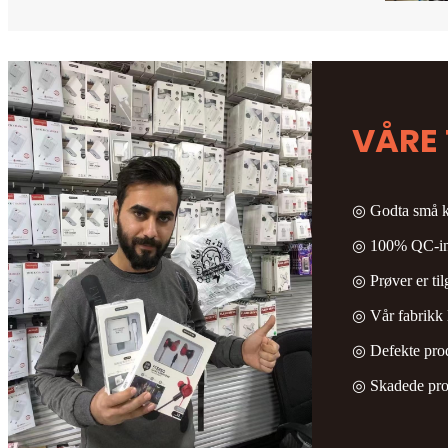
VÅRE 
◎ Godta små kva
◎ 100% QC-ins
◎ Prøver er til
◎ Vår fabrikk
◎ Defekte prod
◎ Skadede produ