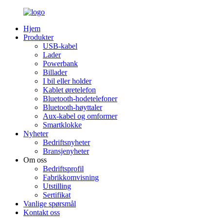
Hjem
Produkter
USB-kabel
Lader
Powerbank
Billader
I bil eller holder
Kablet øretelefon
Bluetooth-hodetelefoner
Bluetooth-høyttaler
Aux-kabel og omformer
Smartklokke
Nyheter
Bedriftsnyheter
Bransjenyheter
Om oss
Bedriftsprofil
Fabrikkomvisning
Utstilling
Sertifikat
Vanlige spørsmål
Kontakt oss