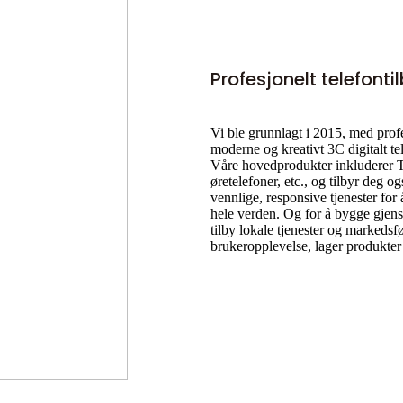
Profesjonelt telefonti
Vi ble grunnlagt i 2015, med prof
moderne og kreativt 3C digitalt te
Våre hovedprodukter inkluderer T
øretelefoner, etc., og tilbyr deg 
vennlige, responsive tjenester for
hele verden. Og for å bygge gjens
tilby lokale tjenester og markedsf
brukeropplevelse, lager produkter